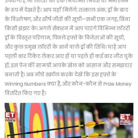
उपयोगी है जो लॉटरी को एक नियमित निवेश या मनोरंजन
के रूप में देखते हैं। आप यहाँ मिलेंगे: तत्काल अंक, ड्रॉ के बाद
के विश्लेषण, और शीर्ष जीतों की सूची—सभी एक जगह, बिना
किसी झंझट के। अगले सेक्शन में आप पाएंगे विभिन्न लॉटरी
ड्रॉ के विस्तृत परिणाम, पिछले हफ्ते के विजेताओं की सूची,
और कुछ प्रमुख लॉटरी के आने वाले ड्रॉ की तिथि। चाहे आप
पहली बार टिकेट लेकर आए हों या पहले ही कई बार जीत चुके
हों, इस पेज की सामग्री आपके खेल को आसान और समझदार
बनाती है। अब नीचे स्क्रॉल करके देखें कि इस हफ़्ते के
Winning Numbers
क्या हैं, और कौन-कौन से
Prize Money
वितरित किए गए हैं।