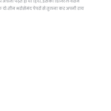
ंग्रेज़ी पढ़ते हों या हिंदी, इसका डिजिटल वर्शन
ि दो‑तीन भरोसेमंद पेपरों से तुलना कर अपनी राय