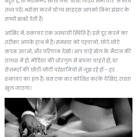
बहुत है, तो भरोसेमंद स्रोतों जैसे "बीबी लाइव समाचार" से सीधे
तथ्य पढ़ें। भरोसा करने योग्य साइट्स आपको बिना झंझट के
सच्ची खबरें देती हैं।
आखिर में, रुकावट एक अस्थायी स्थिति है। इसे दूर करने का
तरीका आपके हाथ में है। समस्या को पहचानो, छोटे‑छोटे
कदम उठाओ, और परिणाम देखो। आप चाहे खेल के मैदान की
तलाश में हों, मीडिया की शोरगुल से बचना चाहते हों, या
रोज़मर्रा की छोटी‑छोटी परेशानियों से जूझ रहे हों – हर
रुकावट का हल है। बस एक बार कोशिश करके देखिए, रास्ता
खुल जाएगा।